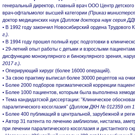
генеральный директор, главный врач ООО Центр детского 
врач-офтальмолог высшей категории
(Приказ министерст
доктор медицинских наук
(Диплом доктора наук серия ДД
• В 1992 году закончил Новосибирский ордена Трудового 
г.)
.
• В 1994 году прошел полный курс подготовки в клиничес
• 29-летний опыт работы с детьми и взрослыми пациента
дисфункцию монокулярного и бинокулярного зрения, нар
2017 г.)
.
•
Оперирующий хирург (более 16000 операций).
•
За свою практику выписал более 30000 рецептов на очки
• Более 2000 подборов призматической коррекции пациен
• Более 1000 пациентов, которым была выполнена хемод
• Тема кандидатской диссертации: "Клиническое обоснова
паралитического косоглазия"
(Диплом ДКН № 012359 от 1 
• Более 400 публикаций в центральной, зарубежной и реги
• Автор 31 патента по лечению амблиопии, нистагма, аме
при лечении паралитического косоглазия и дистантного с