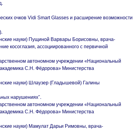
д.
ческих очков Vidi Smart Glasses и расширение возможности
).
инские науки) Пущиной Варвары Борисовны, врача-
ние косоглазия, ассоциированного с первичной
сударственном автономном учреждении «Национальный
 академика С.Н. Фёдорова» Министерства
инские науки) Шлаузер (Гладышевой) Галины
ьных нарушениях".
сударственном автономном учреждении «Национальный
 академика С.Н. Фёдорова» Министерства
инские науки) Мамулат Дарьи Римовны, врача-