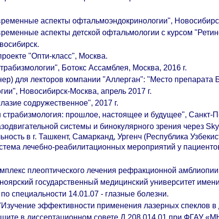
овременные аспекты офтальмоэндокринологии", Новосибирс
ременные аспекты детской офтальмологии с курсом "Ретиноп
овосибирск.
роекте "Опти-класс", Москва.
трабизмологии", Ботокс Ассамблея, Москва, 2016 г.
р) для лекторов компании "Аллерган": "Место препарата Бо
гии", Новосибирск-Москва, апрель 2017 г.
азие содружественное", 2017 г.
и страбизмология: прошлое, настоящее и будущее", Санкт-Пе
зодвигательной системы и бинокулярного зрения через Sky
ьность в г. Ташкент, Самарканд, Ургенч (Реcпублика Узбекис
истема лечебно-реабилитационных мероприятий у пациентов
мплекс плеоптического лечения рефракционной амблиопии т
сноярский государственный медицинский университет имен
по специальности 14.01.07 - глазные болезни.
"Изучение эффективности применения лазерных спеклов в 
щите в диссертационном совете Д.208.014.01 при ФГАУ «МН