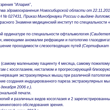
зрения "Илария",
ва здравоохранения Новосибирской области от 22.11.2019 
Н № 027431, Приказ Минобрнауки России о выдаче дипломо
Красного Знамени медицинский институт по специальности 
кой ординатуре по специальности офтальмология
(Свидетел
ми, имеющими аномалии рефракции и патологию глазодвигат
ушение проходимости слезоотводящих путей
(Сертификат 
 (самому маленькому пациенту 4 месяца, самому пожилому -
там с косоглазием, нистагмом и прогрессирующей близорук
енервация экстраокулярных мышц при различной патологии
ние создания индуцированного пареза экстраокулярных мыш
декабря 2006 г.)
.
ональной печати.
тропий и различных видов косоглазия и 2 зарегистрирован
кринингового обследования зрения.