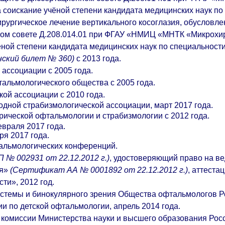
оискание учёной степени кандидата медицинских наук по с
рургическое лечение вертикального косоглазия, обусловл
ом совете Д.208.014.01 при ФГАУ
«
НМИЦ «МНТК «Микрохирур
ой степени кандидата медицинских наук по специальности 
нский билет № 360)
с 2013 года.
ассоциации с 2005 года.
альмологического общества с 2005 года.
ой ассоциации с 2010 года.
дной страбизмологической ассоциации, март 2017 года.
ической офтальмологии и страбизмологии с 2012 года.
враля 2017 года.
ря 2017 года.
тальмологических конференций.
 № 002931 от 22.12.2012 г.)
, удостоверяющий право на в
ья»
(Сертификат АА № 0001892 от 22.12.2012 г.)
, аттест
ти», 2012 год.
истемы и бинокулярного зрения Общества офтальмологов Ро
и по детской офтальмологии, апрель 2014 года.
й комиссии Министерства науки и высшего образования Ро