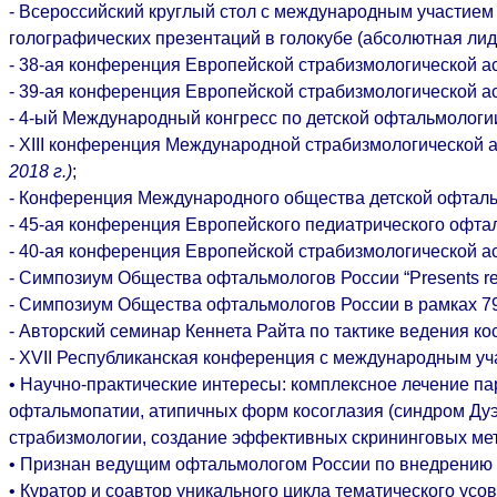
-
Всероссийский круглый стол с международным участием
голографических презентаций в голокубе (абсолютная ли
- 38-ая конференция Европейской страбизмологической 
- 39-ая конференция Европейской страбизмологической 
- 4-ый Международный конгресс по детской офтальмологи
- XIII конференция Международной страбизмологической 
2018 г.)
;
- Конференция Международного общества детской офталь
- 45-ая конференция Европейского педиатрического офт
- 40-ая конференция Европейской страбизмологической 
- Симпозиум Общества офтальмологов России “Presents rec
- Симпозиум Общества офтальмологов России в рамках 7
- Авторский семинар Кеннета Райта по тактике ведения ко
-
XVII Республиканская конференция с международным у
• Научно-практические интересы: комплексное лечение пар
офтальмопатии, атипичных форм косоглазия (синдром Дуэй
страбизмологии, создание эффективных скрининговых мет
• Признан ведущим офтальмологом России по внедрению в
• Куратор и соавтор уникального цикла тематического ус