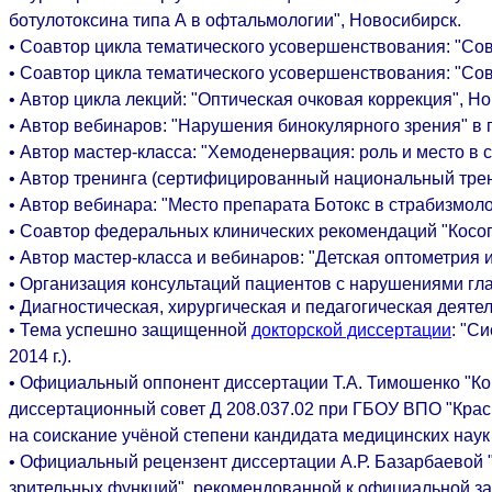
ботулотоксина типа А в офтальмологии", Новосибирск.
• Соавтор цикла тематического усовершенствования: "С
• Соавтор цикла тематического усовершенствования: "Сов
• Автор цикла лекций: "Оптическая очковая коррекция", Н
• Автор вебинаров: "Нарушения бинокулярного зрения" в п
• Автор мастер-класса: "Хемоденервация: роль и место в с
• Автор тренинга (сертифицированный национальный трене
• Автор вебинара: "Место препарата Ботокс в страбизмоло
• Соавтор федеральных клинических рекомендаций "Косогл
• Автор мастер-класса и вебинаров: "Детская оптометрия 
• Организация консультаций пациентов с нарушениями гла
• Диагностическая, хирургическая и педагогическая деятел
• Тема успешно защищенной
докторской диссертации
: "С
2014 г.).
• Официальный оппонент диссертации Т.А. Тимошенко "Ко
диссертационный совет Д 208.037.02 при ГБОУ ВПО "Кра
на соискание учёной степени кандидата медицинских наук 
• Официальный рецензент диссертации А.Р. Базарбаевой 
зрительных функций", рекомендованной к официальной за