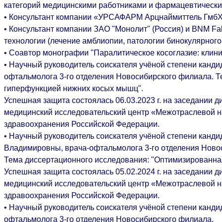
категорий медицинскими работниками и фармацевтически
• Консультант компании «УРСАФАРМ Арцнаймиттель ГмбХ
• Консультант компании ЗАО "Монолит" (Россия) и BNM Fab
технологии (лечение амблиопии, патологии бинокулярного
• Соавтор монографии "Паралитическое косоглазие: клиника
• Научный руководитель соискателя учёной степени канди
офтальмолога 3-го отделения Новосибирского филиала. Т
гиперфункцией нижних косых мышц".
Успешная защита состоялась 06.03.2023 г. на заседании
медицинский исследовательский центр «Межотраслевой н
здравоохранения Российской Федерации.
• Научный руководитель соискателя учёной степени канди
Владимировны, врача-офтальмолога 3-го отделения Ново
Тема диссертационного исследования: "Оптимизированная
Успешная защита состоялась 05.02.2024 г. на заседании
медицинский исследовательский центр «Межотраслевой н
здравоохранения Российской Федерации.
• Научный руководитель соискателя учёной степени канди
офтальмолога 3-го отделения Новосибирского филиала.