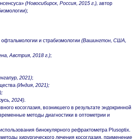
онсенсуса»
(Новосибирск, Россия, 2015 г.),
автор
измологии);
й офтальмологии и страбизмологии
(Вашингтон, США,
ена, Австрия, 2018 г.)
;
нгапур, 2021)
;
бщества
(Индия, 2021);
;
русь, 2024)
.
вного косоглазия, возникшего в результате эндокринной
овременные методы диагностики в оптометрии и
использования бинокулярного рефрактометра Plusoptix.
 методы хирургического лечения косоглазия, применение