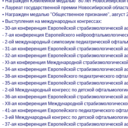
• Награжден Юбилейной медалью "80 лет Новосибирской об
• Лауреат государственной премии Новосибирской области,
• Награжден медалью "Общественное признание", август 2
• Выступления на международных конгрессах:
- 30-ая конференция Европейской страбизмологической 
- 7-ая конференция Европейского нейроофтальмологичес
- 2-ой международный симпозиум педиатрической офтал
- 31-ая конференция Европейской страбизмологической 
- 32-ая конференция Европейской страбизмологической 
- XI-ая конференция Международной страбизмологическо
- 34-ая конференция Европейской страбизмологической 
- 38-ая конференция Европейского педиатрического офт
- 35-ая конференция Европейской страбизмологической 
- 2-ой Международный конгресс по детской офтальмологи
- 36-ая конференция Европейской страбизмологической 
- XII-ая конференция Международной страбизмологическ
- 41-ая конференция Европейского педиатрического офт
- 3-ий Международный конгресс по детской офтальмологи
- 37-ая конференция Европейской страбизмологической 