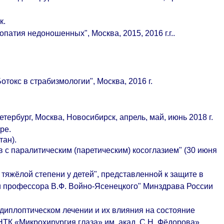
к.
атия недоношенных", Москва, 2015, 2016 г.г..
токс в страбизмологии", Москва, 2016 г.
тербург, Москва, Новосибирск, апрель, май, июнь 2018 г.
pe.
тан).
 с паралитическим (паретическим) косоглазием" (30 июня
яжёлой степени у детей", представленной к защите в
и профессора В.Ф. Войно-Ясенецкого" Минздрава России
диплоптическом лечении и их влияния на состояние
ТК «Микрохирургия глаза» им. акад. С.Н. Фёдорова»