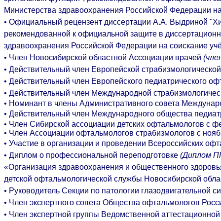
Министерства здравоохранения Российской Федерации на с
• Официальный рецензент диссертации А.А. Выдриной "
Хи
рекомендованной к официальной защите в диссертационн
здравоохранения Российской Федерации на соискание учён
• Член Новосибирской областной Ассоциации врачей
(чле
• Действительный член Европейской страбизмологической 
• Действительный член Европейского педиатрического офт
• Действительный член Международной страбизмологическ
• Номинант в члены Административного совета Междунаро
• Действительный член Международного общества педиатр
• Член Сибирской ассоциации детских офтальмологов с фе
• Член Ассоциации офтальмологов страбизмологов с нояб
• Участие в организации и проведении Всероссийских оф
• Диплом о профессиональной переподготовке
(Диплом ПП
«Организация здравоохранения и общественного здоров
детской офтальмологической службы Новосибирской облас
• Руководитель Секции по патологии глазодвигательной с
• Член экспертного совета Общества офтальмологов Росси
• Член экспертной группы Ведомственной аттестационно