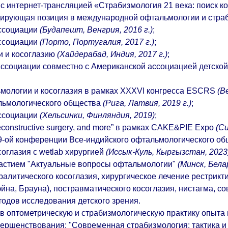
 с интернет-трансляцией
«Страбизмология 21 века: поиск к
дирующая позиция в международной офтальмологии и страб
ассоциации
(Будапешт, Венгрия, 2016 г.)
;
ассоциации
(Порто, Португалия, 2017 г.)
;
и и косоглазию
(Хайдерабад, Индия, 2017 г.)
;
ассоциации совместно с Американской ассоциацией детско
мологии и косоглазия в рамках XXXVI конгресса ESCRS
(В
альмологического общества
(Рига, Латвия, 2019 г.)
;
ассоциации
(Хельсинки, Финляндия, 2019)
;
onstructive surgery, and more” в рамках CAKE&PIE Expo
(Си
9-ой конференции Все-индийского офтальмологического о
соглазия с wetlab хирургией
(Иссык-Куль, Кыргызстан, 2023)
частием "Актуальные вопросы офтальмологии"
(Минск, Бела
алитического косоглазия, хирургическое лечение рестрикти
на, Брауна), постравматического косоглазия, нистагма, с
одов исследования детского зрения.
 оптометрическую и страбизмологическую практику опыта 
овершенствования: "Современная страбизмология: тактика и