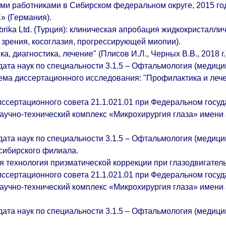
ми работниками в Сибирском федеральном округе, 2015 го
» (Германия).
rika Ltd. (Турция): клиническая апробация жидкокристалли
 зрения, косоглазия, прогрессирующей миопии).
, диагностика, лечение" (Плисов И.Л., Черных В.В., 2018 г.
дата наук по специальности 3.1.5 – Офтальмология (медиц
ема диссертационного исследования: "Профилактика и лече
 диссертационного совета 21.1.021.01 при Федеральном го
аучно-технический комплекс «Микрохирургия глаза» имени
дата наук по специальности 3.1.5 – Офтальмология (медиц
сибирского филиала.
 технология призматической коррекции при глазодвигател
 диссертационного совета 21.1.021.01 при Федеральном го
аучно-технический комплекс «Микрохирургия глаза» имени
дата наук по специальности 3.1.5 – Офтальмология (медиц