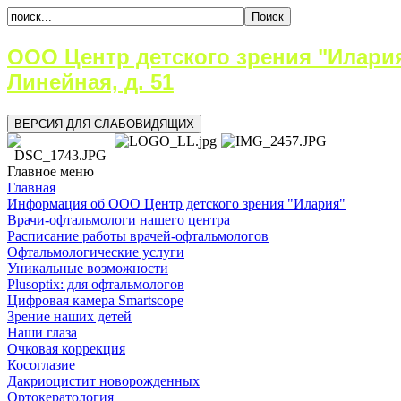
ООО Центр детского зрения "Илария" 
Линейная, д. 51
ВЕРСИЯ ДЛЯ СЛАБОВИДЯЩИХ
Главное меню
Главная
Информация об ООО Центр детского зрения "Илария"
Врачи-офтальмологи нашего центра
Расписание работы врачей-офтальмологов
Офтальмологические услуги
Уникальные возможности
Plusoptix: для офтальмологов
Цифровая камера Smartscope
Зрение наших детей
Наши глаза
Очковая коррекция
Косоглазие
Дакриоцистит новорожденных
Ортокератология