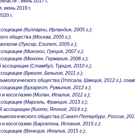
ласти", июнь 2017 г.
 июнь 2019 г.
020 г.
ассоциации
(Килларни, Ирландия, 2005 г.)
;
кого общества
(Москва, 2005 г.)
;
ьмологии
(Луксор, Египет, 2005 г.)
;
ассоциации
(Миконос, Греция, 2007 г.)
;
ассоциации
(Мюнхен, Германия, 2008 г.)
;
й ассоциации
(Стамбул, Турция, 2010 г.)
;
ассоциации
(Брюгге, Бельгия, 2011 г.)
;
альмологического общества
(Уппсала, Швеция, 2012 г.), соа
ассоциации
(Бухарест, Румыния, 2012 г.)
;
и и косоглазию
(Милан, Италия, 2012 г.)
;
ассоциации
(Марсель, Франция, 2013 г.)
;
ой ассоциации
(Киото, Япония, 2014 г.)
;
альмологического общества
(Санкт-Петербург, Россия, 2015
и и косоглазию
(Барселона, Испания, 2015 г.)
;
ассоциации
(Венеция, Италия, 2015 г.)
;