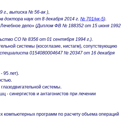
г., выписка № 56-ак )
,
в доктора наук от 8 декабря 2014 г.
№ 701/нк-5
)
.
«Лечебное дело»
(Диплом ФВ № 188352 от 15 июня 1992
ьство СО № 8356 от 01 сентября 1994 г.)
.
ельной системы (косоглазие, нистагм), сопутствующию
специалиста 0154080004647 № 20347 от 16 декабря
 95 лет).
остью.
 глазодвигательной системы.
ц - синергистов и антагонистов при лечении
ных компьютерных программ по расчету объема операций