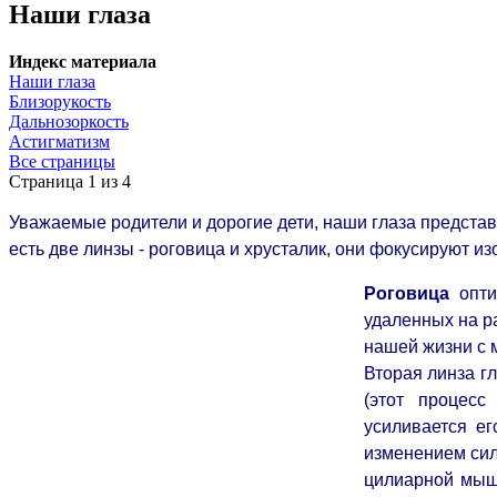
Наши глаза
Индекс материала
Наши глаза
Близорукость
Дальнозоркость
Астигматизм
Все страницы
Страница 1 из 4
Уважаемые родители и дорогие дети, наши глаза предста
есть две линзы - роговица и хрусталик, они фокусируют из
Роговица
опти
удаленных на р
нашей жизни с 
Вторая линза гл
(этот процес
усиливается ег
изменением си
цилиарной мышц