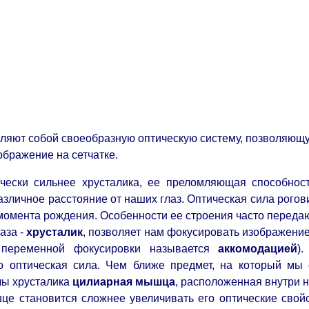
вляют собой своеобразную оптическую систему, позволяющу
ображение на сетчатке.
чески сильнее хрусталика, ее преломляющая способност
азличное расстояние от наших глаз. Оптическая сила рого
момента рождения. Особенности ее строения часто передаю
аза -
хрусталик
, позволяет нам фокусировать изображение
с переменной фокусировки называется
аккомодацией
)
о оптическая сила. Чем ближе предмет, на который мы 
лы хрусталика
цилиарная мышца
, расположенная внутри н
е становится сложнее увеличивать его оптические свойс