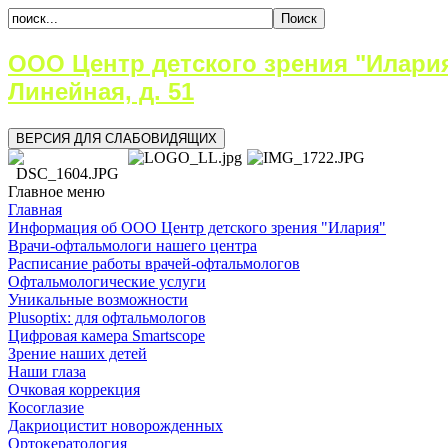
ООО Центр детского зрения "Илария" 
Линейная, д. 51
ВЕРСИЯ ДЛЯ СЛАБОВИДЯЩИХ
Главное меню
Главная
Информация об ООО Центр детского зрения "Илария"
Врачи-офтальмологи нашего центра
Расписание работы врачей-офтальмологов
Офтальмологические услуги
Уникальные возможности
Plusoptix: для офтальмологов
Цифровая камера Smartscope
Зрение наших детей
Наши глаза
Очковая коррекция
Косоглазие
Дакриоцистит новорожденных
Ортокератология